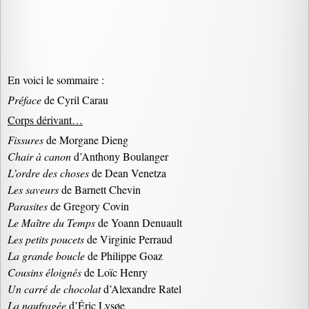
En voici le sommaire :
Préface
de Cyril Carau
Corps dérivant…
Fissures
de Morgane Dieng
Chair à canon
d’Anthony Boulanger
L’ordre des choses
de Dean Venetza
Les saveurs
de Barnett Chevin
Parasites
de Gregory Covin
Le Maître du Temps
de Yoann Denuault
Les petits poucets
de Virginie Perraud
La grande boucle
de Philippe Goaz
Cousins éloignés
de Loïc Henry
Un carré de chocolat
d’Alexandre Ratel
La naufragée
d’Éric Lysøe