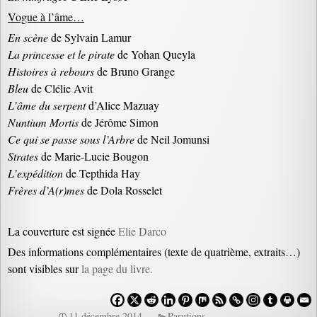
Vogue à l’âme…
En scène
de Sylvain Lamur
La princesse et le pirate
de Yohan Queyla
Histoires à rebours
de Bruno Grange
Bleu
de Clélie Avit
L’âme du serpent
d’Alice Mazuay
Nuntium Mortis
de Jérôme Simon
Ce qui se passe sous l’Arbre
de Neil Jomunsi
Strates
de Marie-Lucie Bougon
L’expédition
de Tepthida Hay
Frères d’A(r)mes
de Dola Rosselet
La couverture est signée
Elie Darco
Des informations complémentaires (texte de quatrième, extraits…)
sont visibles sur
la page du livre.
11 décembre 2014
Parutions