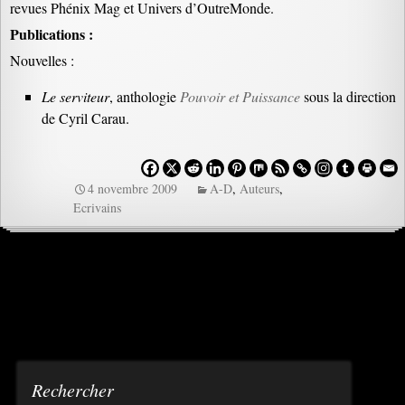
revues Phénix Mag et Univers d’OutreMonde.
Publications :
Nouvelles :
Le serviteur
, anthologie
Pouvoir et Puissance
sous la direction
de Cyril Carau.
4 novembre 2009
A-D
,
Auteurs
,
Ecrivains
Navigation
des
articles
Rechercher