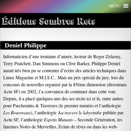
Aller
MENU
au
contenu
Éditions Sombres Rets
Deniel Philippe
Informaticien d’une trentaine d’année, lecteur de Roger Zelazny,
Terry Pratchett, Dan Simmons ou Clive Barker, Philippe Deniel
aurait très bien pu se contenter d’écrire des articles techniques dans
Linux Magazine et M.I.S.C.. Mais un prix spécial du jury, lors du
concours de nouvelles organisé par la 85ème dimension (désormais
Actu SF) en 2002, l’a convaincu de continuer dans cette voie.
Depuis, il a placé quelques-uns des ses récits ici et là, entre autres
pour Parchemins & Traverses (le premier numéro et l’anthologie
Les Bourreaux
), l’anthologie A
u travers le labyrinthe
publiée par
Actu SF, l’anthologie
Esprits Mutants
– Seconde Génération, les
fanzines Notes de Merveilles, Eclats de rêves ou dans les web-