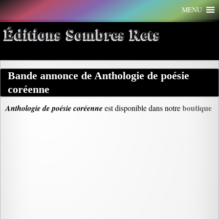
Aller
MENU
au
contenu
Éditions Sombres Rets
Bande annonce de Anthologie de poésie
coréenne
boutique
Anthologie de poésie coréenne
est disponible dans notre