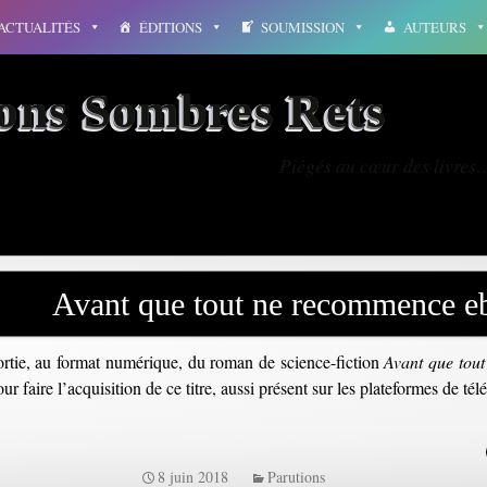
ACTUALITÉS
ÉDITIONS
SOUMISSION
AUTEURS
ions Sombres Rets
Piégés au cœur des livres
Avant que tout ne recommence e
ortie, au format numérique, du roman de science-fiction
Avant que tou
ur faire l’acquisition de ce titre, aussi présent sur les plateformes de
8 juin 2018
Parutions