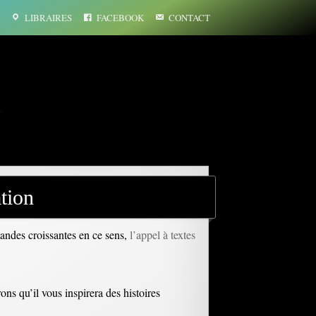
LIBRAIRES
FACEBOOK
CONTACT
…
tion
andes croissantes en ce sens,
l’appel à textes
ons qu’il vous inspirera des histoires