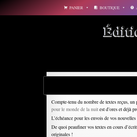
Aller
PANIER
BOUTIQUE
au
contenu
Édit
Compte-tenu du nombre de textes reçus, un p
pour le monde de la nuit
est d’ores et déjà p
L’échéance pour les envois de vos nouvelles
De quoi peaufiner vos textes en cours d’écritu
originales !