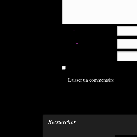
Nom
*
E-mail
*
Site web
Enregistrer mon nom, mon e-mail e
Rechercher