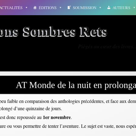
ACTUALITÉS
ÉDITIONS
SOUMISSION
AUTEURS
ions Sombres Rets
Piégés au cœur des livres
AT Monde de la nuit en prolonga
eu faible en comparaison des anthologies précédentes, et face aux dem
rolongé d’une quinzaine de jours.
1er novembre
 est donc repoussée au
.
re ou vous permettre de tenter l’aventure. Le sujet est vaste, nous espér