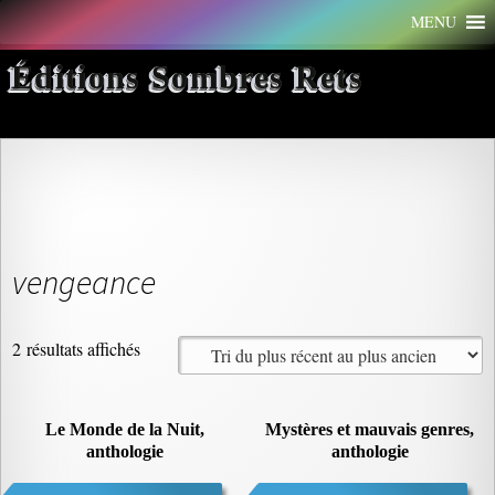
Aller
MENU
au
contenu
Éditions Sombres Rets
vengeance
Trié
2 résultats affichés
du
plus
récent
Le Monde de la Nuit,
Mystères et mauvais genres,
anthologie
au
anthologie
plus