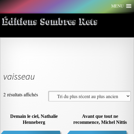
Aller
MENU
au
contenu
Éditions Sombres Rets
vaisseau
Trié
2 résultats affichés
du
plus
récent
Demain le ciel, Nathalie
Avant que tout ne
Henneberg
au
recommence, Michel Nittis
plus