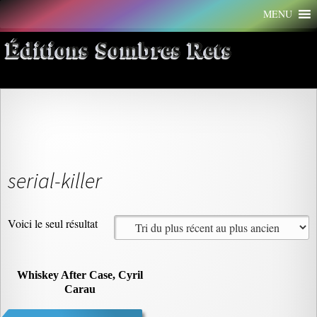
Aller
MENU
au
contenu
Éditions Sombres Rets
serial-killer
Voici le seul résultat
Whiskey After Case, Cyril
Carau