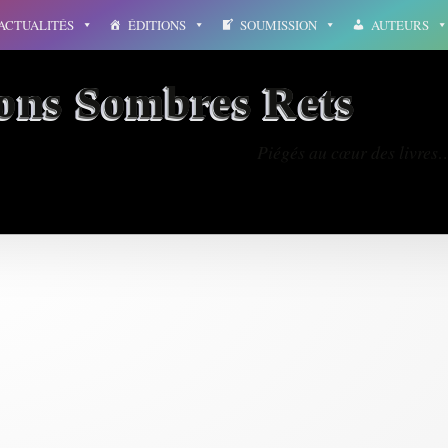
ACTUALITÉS
ÉDITIONS
SOUMISSION
AUTEURS
ions Sombres Rets
Piégés au cœur des livres