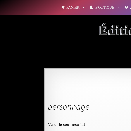
Aller
PANIER
BOUTIQUE
au
contenu
Édit
personnage
Voici le seul résultat