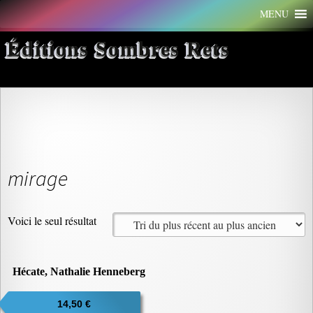
Aller
MENU
au
contenu
Éditions Sombres Rets
mirage
Voici le seul résultat
Hécate, Nathalie Henneberg
14,50
€