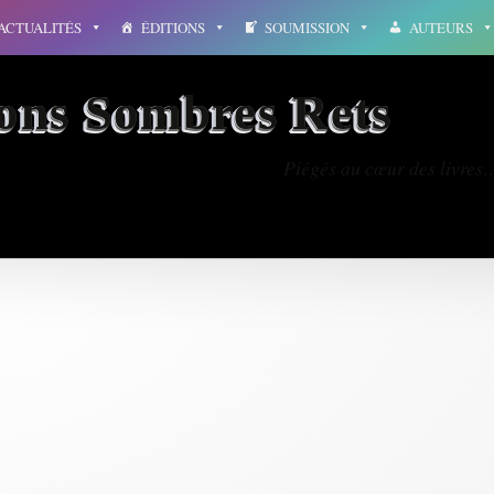
ACTUALITÉS
ÉDITIONS
SOUMISSION
AUTEURS
ions Sombres Rets
Piégés au cœur des livres