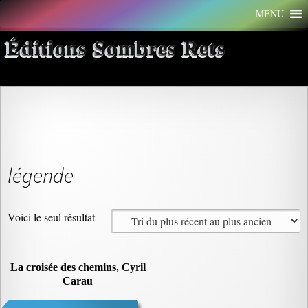
Aller
MENU
au
contenu
Éditions Sombres Rets
légende
Voici le seul résultat
La croisée des chemins, Cyril
Carau