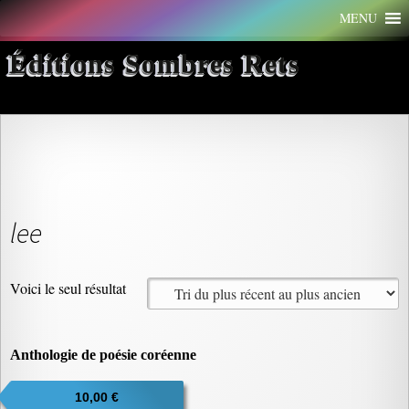
Aller
MENU
au
contenu
Éditions Sombres Rets
lee
Voici le seul résultat
Anthologie de poésie coréenne
10,00
€