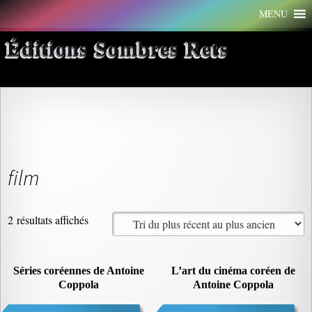
Aller
MENU
au
contenu
Éditions Sombres Rets
film
Trié
2 résultats affichés
du
plus
récent
Séries coréennes de Antoine
L’art du cinéma coréen de
Coppola
au
Antoine Coppola
plus