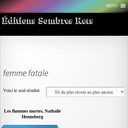
Aller
MENU
au
contenu
Éditions Sombres Rets
femme fatale
Voici le seul résultat
Les flammes mortes, Nathalie
Henneberg