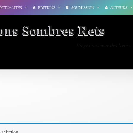
ACTUALITÉS
ÉDITIONS
SOUMISSION
AUTEURS
ions Sombres Rets
Piégés au cœur des livres
 sélection.