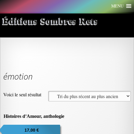
Aller
MENU
au
contenu
Éditions Sombres Rets
émotion
Voici le seul résultat
Histoires d’Amour, anthologie
17,00
€