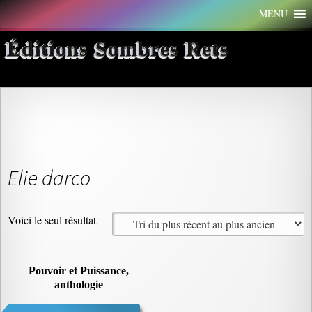
Aller
MENU
au
contenu
Éditions Sombres Rets
Elie darco
Voici le seul résultat
Pouvoir et Puissance,
anthologie