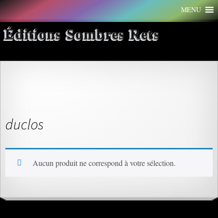
Aller
MENU
au
contenu
Éditions Sombres Rets
duclos
Aucun produit ne correspond à votre sélection.