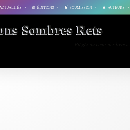
ACTUALITÉS
ÉDITIONS
SOUMISSION
AUTEURS
ions Sombres Rets
Piégés au cœur des livres