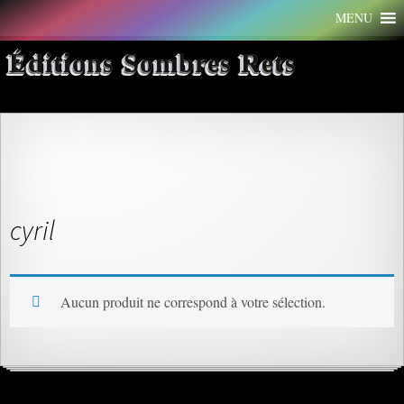
Aller
MENU
au
contenu
Éditions Sombres Rets
cyril
Aucun produit ne correspond à votre sélection.