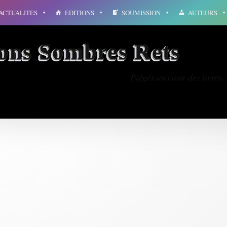
ACTUALITÉS
ÉDITIONS
SOUMISSION
AUTEURS
ions Sombres Rets
Piégés au cœur des livres