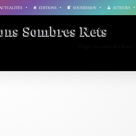
ACTUALITÉS
ÉDITIONS
SOUMISSION
AUTEURS
ions Sombres Rets
Piégés au cœur des livres