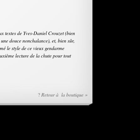
x textes de Yves-Daniel Crouzet (bien
re une douce nonchalance), et, bien sûr,
imé le style de ce vieux gendarme
euxième lecture de la chute pour tout
?
Retour à la boutique »