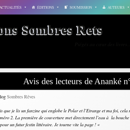
ACTUALITÉS
ÉDITIONS
SOUMISSION
AUTEURS
ions Sombres Rets
Piégés au cœur des livres
Avis des lecteurs de Ananké n
blog
Sombres Rêves
is que je lis un fanzine qui englobe le Polar et l’Etrange et ma foi, cel
méro 2. La première de couverture met directement l’eau à la bouche ! 
 pour un futur festin littéraire. Je tourne vite la page ! «