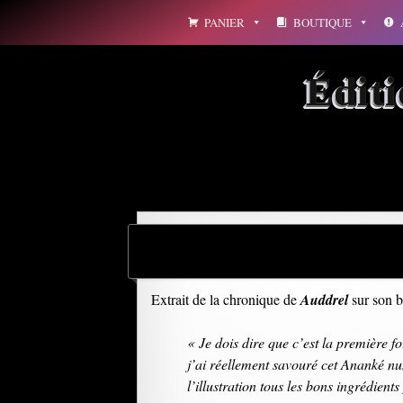
Aller
PANIER
BOUTIQUE
au
contenu
Édit
Extrait de la chronique de
Auddrel
sur son 
« Je dois dire que c’est la première fo
j’ai réellement savouré cet Ananké nu
l’illustration tous les bons ingrédients