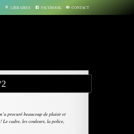
LIBRAIRES
FACEBOOK
CONTACT
…
°2
a m’a procuré beaucoup de plaisir et
Le cadre, les couleurs, la police,