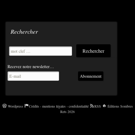
Navigation
des
articles
Rechercher
Recevez notre newsletter…
Abonnement
Wordpress
Crédits - mentions légales - confidentialité
RSS
Éditions Sombres
Rets 2026