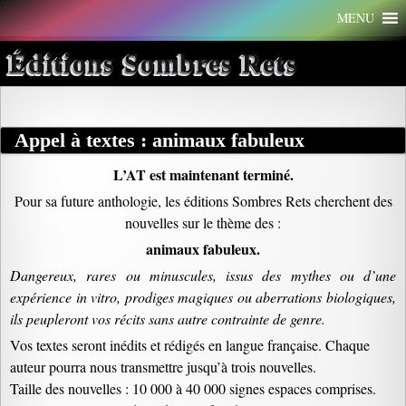
Aller
MENU
au
contenu
Éditions Sombres Rets
Appel à textes : animaux fabuleux
L’AT est maintenant terminé.
Pour sa future anthologie, les éditions Sombres Rets cherchent des
nouvelles sur le thème des :
animaux fabuleux.
Dangereux, rares ou minuscules, issus des mythes ou d’une
expérience in vitro, prodiges magiques ou aberrations biologiques,
ils peupleront vos récits sans autre contrainte de genre.
Vos textes seront inédits et rédigés en langue française. Chaque
auteur pourra nous transmettre jusqu’à trois nouvelles.
Taille des nouvelles : 10 000 à 40 000 signes espaces comprises.