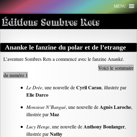
Aller
MENU
au
contenu
Éditions Sombres Rets
Ananke le fanzine du polar et de l’etrange
L’aventure Sombres Rets a commencé avec le fanzine Ananké.
Voici le sommaire
du numéro 1
Cyril Carau
Le Drée
, une nouvelle de
, illustrée par
Elie Darco
Agnès Laroche
Monsieur N’Bangué
, une nouvelle de
,
Maz
illustrée par
Anthony Boulanger
Lucy Henge
, une nouvelle de
,
Nathy
illustrée par