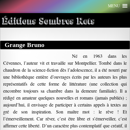
Aller
MENU
au
contenu
Éditions Sombres Rets
Grange Bruno
Né en 1963 dans les
Cévennes, l’auteur vit et travaille sur Montpellier. Tombé dans le
chaudron de la science-fiction dès l’adolescence, il a été nourri par
une bibliothèque entière d’ouvrages écrits par les auteurs les plus
représentatifs de cette forme de littérature (une collection qui
encombre toujours sa chambre dans la demeure familiale). Il a
rédigé en amateur quelques nouvelles et romans (jamais publiés) ;
aujourd’hui, il envisage de participer à certains appels à textes au
gré de son inspiration. Son maître mot : le rêve ! Et
l’émerveillement. Car rêver, c’est être libre et s’émerveiller, c’est
affirmer cette liberté. D’un caractère plus contemplatif que créatif, il